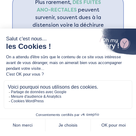
Plus rarement,
DES FUITES
ANO-RECTALES
peuvent
survenir, souvent dues à la
distension voire la déchirure
du sphincter anal.
Des
DOULEURS
sont
régulièrement décrites au
niveau de la vulve, notamment à la suite
des accouchements
par voie basse et au niveau
des cicatrices de déchirure ou
d’épisiotomie.